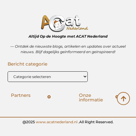
Altijd Op de Hoogte met ACAT Nederland
–– Ontdek de nieuwste blogs, artikelen en updates over actueel
nieuws. Blijf dagelijks geïnformeerd en geïnspireerd!
Bericht categorie
Partners
Onze
informatie
SEO backlinks kopen: hoe het wérkt (en hoe het mis kan gaan)
Geld verdienen op internet: vrijheid, bijverdienste of illusie?
@2025
www.acatnederland.nl
.All Right Reserved.