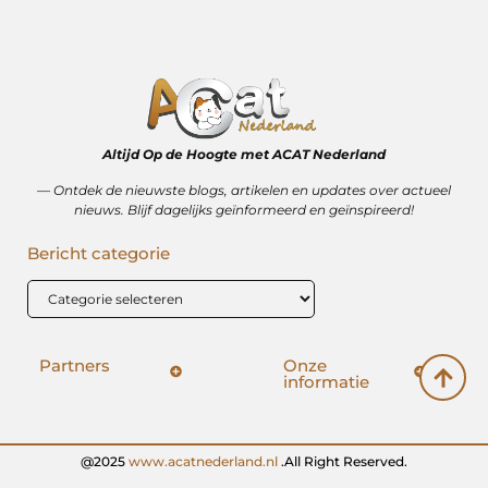
Altijd Op de Hoogte met ACAT Nederland
–– Ontdek de nieuwste blogs, artikelen en updates over actueel
nieuws. Blijf dagelijks geïnformeerd en geïnspireerd!
Bericht categorie
Partners
Onze
informatie
SEO backlinks kopen: hoe het wérkt (en hoe het mis kan gaan)
Geld verdienen op internet: vrijheid, bijverdienste of illusie?
@2025
www.acatnederland.nl
.All Right Reserved.