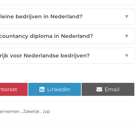
 kleine bedrijven in Nederland?
▼
accountancy diploma in Nederland?
▼
ijk voor Nederlandse bedrijven?
▼
nterest
LinkedIn
Email
ernemen
,
Zakelijk
,
zzp