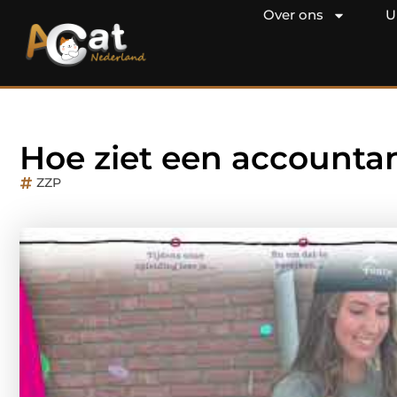
Over ons
U
Hoe ziet een accountan
ZZP