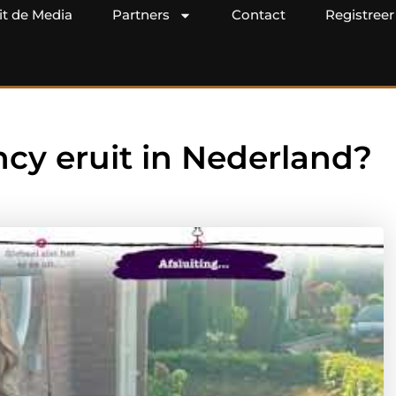
it de Media
Partners
Contact
Registreer
cy eruit in Nederland?