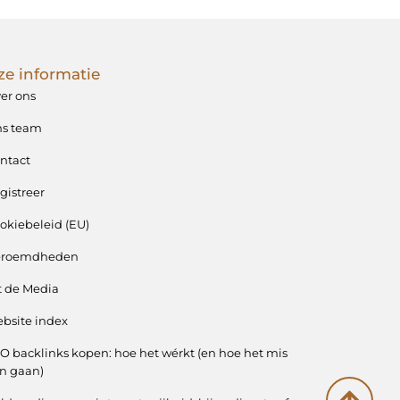
e informatie
er ons
s team
ntact
gistreer
okiebeleid (EU)
eroemdheden
t de Media
bsite index
O backlinks kopen: hoe het wérkt (en hoe het mis
n gaan)