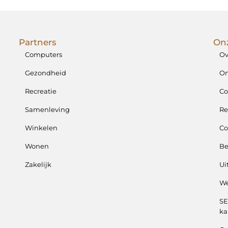
Partners
Onz
Computers
Ov
Gezondheid
On
Recreatie
Co
Samenleving
Re
Winkelen
Co
Wonen
B
Zakelijk
Ui
We
SE
ka