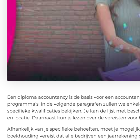
Een diploma accountancy is de basis voor een accountancy
programma’s. In de volgende paragrafen zullen we enk
specifieke kwalificaties bekijken. Je kan de lijst met 
en locatie. Daarnaast kun je lezen over de vereisten vo
Afhankelijk van je specifieke behoeften, moet je mogeli
boekhouding vereist dat alle bedrijven een jaarrekening op