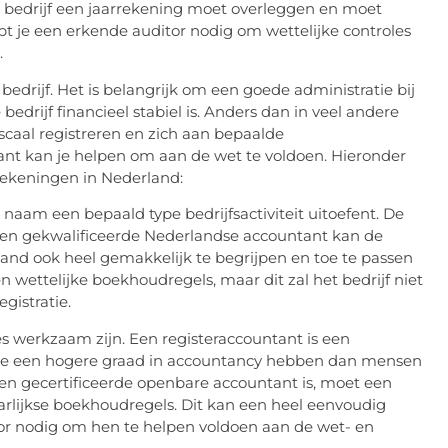
e bedrijf een jaarrekening moet overleggen en moet
t je een erkende auditor nodig om wettelijke controles
.
bedrijf. Het is belangrijk om een goede administratie bij
bedrijf financieel stabiel is. Anders dan in veel andere
iscaal registreren en zich aan bepaalde
t kan je helpen om aan de wet te voldoen. Hieronder
rekeningen in Nederland:
naam een bepaald type bedrijfsactiviteit uitoefent. De
en gekwalificeerde Nederlandse accountant kan de
land ook heel gemakkelijk te begrijpen en toe te passen
n wettelijke boekhoudregels, maar dit zal het bedrijf niet
gistratie.
es werkzaam zijn. Een registeraccountant is een
 ze een hogere graad in accountancy hebben dan mensen
 een gecertificeerde openbare accountant is, moet een
jaarlijkse boekhoudregels. Dit kan een heel eenvoudig
toor nodig om hen te helpen voldoen aan de wet- en