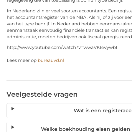
regelgeving die van toepassing is op hun type bedrijf.
In Nederland zijn er veel soorten accountants. Een regis
het accountantsregister van de NBA. Als hij of zij voor ee
van het type bedrijf. In Nederland hebben eenmanszaken 
eenmanszaak eenvoudig financiële transacties kan regist
administratie, moeten bedrijven ook fiscaal geregistreerd
http://www.youtube.com/watch?v=wwaVK8wywbI
Lees meer op
bureauvd.nl
Veelgestelde vragen
Wat is een registerac
Welke boekhouding eisen gelden