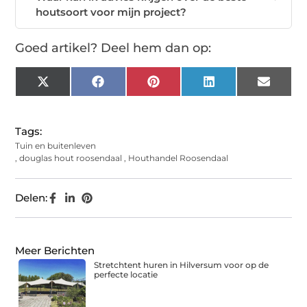
houtsoort voor mijn project?
Goed artikel? Deel hem dan op:
X
Facebook
Pinterest
LinkedIn
Email
(Twitter)
Tags:
Tuin en buitenleven
,
douglas hout roosendaal
,
Houthandel Roosendaal
Delen:
Meer Berichten
Stretchtent huren in Hilversum voor op de
perfecte locatie