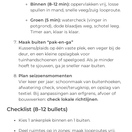
Binnen (8–12 min):
oppervlakken vrij, losse
spullen in mand, snelle veeg/zuig looproute.
Groen (5 min):
watercheck (vinger in
potgrond), dode blaadjes weg, schotel leeg.
Timer aan, klaar is klaar.
Maak buiten “pak-en-ga”
Kussens/plaids op één vaste plek, een veger bij de
deur, en een kleine opslagbak voor
tuinhandschoenen of speelgoed. Als je minder
hoeft te sjouwen, ga je sneller naar buiten.
Plan seizoensmomenten
Vier keer per jaar: schoonmaak van buitenhoeken,
afwatering check, snoei/terugknip, en opslag van
textiel. Bij aanpassingen aan erfgrens, afvoer of
bouwwerken:
check lokale richtlijnen
.
Checklist (8–12 bullets)
Kies 1 ankerplek binnen en 1 buiten.
Deel ruimtes op in zones; maak looproutes vrij.