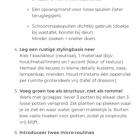
Eén opvangmand voor losse spullen (later
terugleggen).
Schoonmaakspullen dichtbij gebruik (doekje
bij wastafel, borstel bij deur).
Minder zoeken = sneller doen.
Leg een rustige stylingbasis neer
Kies 1 basiskleur (neutraal), 1 materiaal (bijv.
hout/metal/linnen) en 1 accent (kleur of textuur).
Herhaal die keuzes in kleine details: kussens, vaas,
lampenkap, manden. Houd minstens één oppervlak
per ruimte grotendeels vrij (tafel of dressoir).
Voeg groen toe als structuur, niet als rommel
Werk met groepjes: liever 3 potten bij elkaar dan 3
losse potten verspreid. Zet planten op plekken waar
je ze ziet én waar water geven makkelijk is. Buiten:
kies vaste hoeken voor potten, zodat je looproute
vrij blijft.
Introduceer twee micro-routines