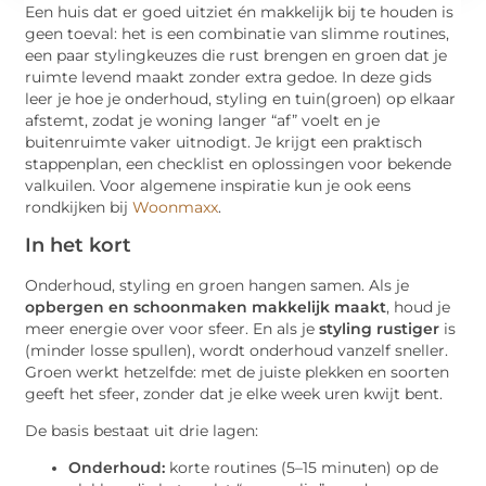
Een huis dat er goed uitziet én makkelijk bij te houden is
geen toeval: het is een combinatie van slimme routines,
een paar stylingkeuzes die rust brengen en groen dat je
ruimte levend maakt zonder extra gedoe. In deze gids
leer je hoe je onderhoud, styling en tuin(groen) op elkaar
afstemt, zodat je woning langer “af” voelt en je
buitenruimte vaker uitnodigt. Je krijgt een praktisch
stappenplan, een checklist en oplossingen voor bekende
valkuilen. Voor algemene inspiratie kun je ook eens
rondkijken bij
Woonmaxx
.
In het kort
Onderhoud, styling en groen hangen samen. Als je
opbergen en schoonmaken makkelijk maakt
, houd je
meer energie over voor sfeer. En als je
styling rustiger
is
(minder losse spullen), wordt onderhoud vanzelf sneller.
Groen werkt hetzelfde: met de juiste plekken en soorten
geeft het sfeer, zonder dat je elke week uren kwijt bent.
De basis bestaat uit drie lagen:
Onderhoud:
korte routines (5–15 minuten) op de