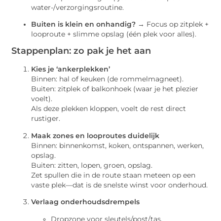
water-/verzorgingsroutine.
Buiten is klein en onhandig?
→ Focus op zitplek +
looproute + slimme opslag (één plek voor alles).
Stappenplan: zo pak je het aan
Kies je ‘ankerplekken’
Binnen: hal of keuken (de rommelmagneet).
Buiten: zitplek of balkonhoek (waar je het plezier
voelt).
Als deze plekken kloppen, voelt de rest direct
rustiger.
Maak zones en looproutes duidelijk
Binnen: binnenkomst, koken, ontspannen, werken,
opslag.
Buiten: zitten, lopen, groen, opslag.
Zet spullen die in de route staan meteen op een
vaste plek—dat is de snelste winst voor onderhoud.
Verlaag onderhoudsdrempels
Dropzone voor sleutels/post/tas.