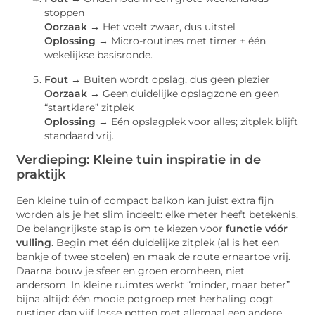
stoppen
Oorzaak →
Het voelt zwaar, dus uitstel
Oplossing →
Micro-routines met timer + één
wekelijkse basisronde.
Fout →
Buiten wordt opslag, dus geen plezier
Oorzaak →
Geen duidelijke opslagzone en geen
“startklare” zitplek
Oplossing →
Eén opslagplek voor alles; zitplek blijft
standaard vrij.
Verdieping: Kleine tuin inspiratie in de
praktijk
Een kleine tuin of compact balkon kan juist extra fijn
worden als je het slim indeelt: elke meter heeft betekenis.
De belangrijkste stap is om te kiezen voor
functie vóór
vulling
. Begin met één duidelijke zitplek (al is het een
bankje of twee stoelen) en maak de route ernaartoe vrij.
Daarna bouw je sfeer en groen eromheen, niet
andersom. In kleine ruimtes werkt “minder, maar beter”
bijna altijd: één mooie potgroep met herhaling oogt
rustiger dan vijf losse potten met allemaal een andere