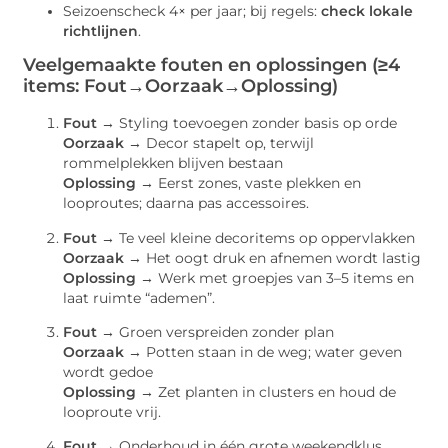
Seizoenscheck 4× per jaar; bij regels:
check lokale
richtlijnen
.
Veelgemaakte fouten en oplossingen (≥4
items: Fout→Oorzaak→Oplossing)
Fout →
Styling toevoegen zonder basis op orde
Oorzaak →
Decor stapelt op, terwijl
rommelplekken blijven bestaan
Oplossing →
Eerst zones, vaste plekken en
looproutes; daarna pas accessoires.
Fout →
Te veel kleine decoritems op oppervlakken
Oorzaak →
Het oogt druk en afnemen wordt lastig
Oplossing →
Werk met groepjes van 3–5 items en
laat ruimte “ademen”.
Fout →
Groen verspreiden zonder plan
Oorzaak →
Potten staan in de weg; water geven
wordt gedoe
Oplossing →
Zet planten in clusters en houd de
looproute vrij.
Fout →
Onderhoud in één grote weekendklus