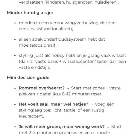
verplaatsen (kinderen, huisgenoten, huisdieren).
Minder handig als je:
midden in een verbouwing/verhuizing zit (dan
eerst basisfunctionaliteit);
al een strak onderhoudssysteem hebt dat
moeiteloos draait;
styling juist als hobby hebt en je graag vaak wisselt
(dan is “vaste basis + wisselaccenten” beter dan een
vaste eindstijl).
Mini decision guide
Rommel overheerst?
→ Start met zones + vaste
plekken + dagelijkse 8–12 minuten reset.
Het voelt saai, maar wel netjes?
→ Voeg één
stylinglaag toe: licht, textiel of een rustig
kleuraccent.
Je wilt meer groen, maar weinig werk?
→ Start
met 2–3 planten in groepjes en een simpele