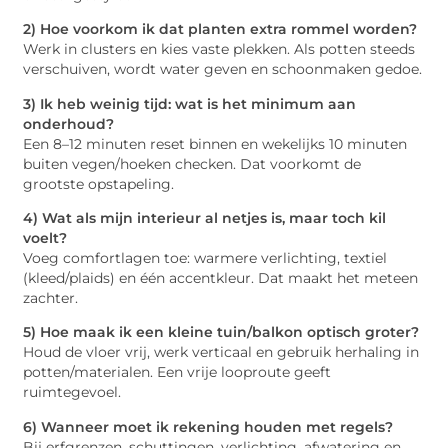
2) Hoe voorkom ik dat planten extra rommel worden?
Werk in clusters en kies vaste plekken. Als potten steeds
verschuiven, wordt water geven en schoonmaken gedoe.
3) Ik heb weinig tijd: wat is het minimum aan
onderhoud?
Een 8–12 minuten reset binnen en wekelijks 10 minuten
buiten vegen/hoeken checken. Dat voorkomt de
grootste opstapeling.
4) Wat als mijn interieur al netjes is, maar toch kil
voelt?
Voeg comfortlagen toe: warmere verlichting, textiel
(kleed/plaids) en één accentkleur. Dat maakt het meteen
zachter.
5) Hoe maak ik een kleine tuin/balkon optisch groter?
Houd de vloer vrij, werk verticaal en gebruik herhaling in
potten/materialen. Een vrije looproute geeft
ruimtegevoel.
6) Wanneer moet ik rekening houden met regels?
Bij erfgrenzen, schuttingen, verlichting, afwatering en