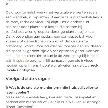
stijl.
Ook hoogte helpt: werk met verticale elementen zoals
een wandrek, klimplanten of een smalle plantenbak langs
de rand, zodat de vloer vrij blijft. Houd onderhoud
haalbaar door planten te kiezen die passen bij
zon/schaduw, en groepeer dorstige planten bij elkaar.
Denk bovendien aan opslag: een compacte bak voor
kussens of gereedschap voorkomt dat de ruimte
rommelig wordt. Voor praktische voorbeelden en ideeën
die specifiek gericht zijn op het optimaal gebruiken van
een kleine buitenruimte kun je de verdieping bij
Kleine
tuin inspiratie
bekijken. Bij aanpassingen die invloed
hebben op erfgrens, hoogte of afwatering geldt:
check
lokale richtlijnen
.
Veelgestelde vragen
1) Wat is de snelste manier om mijn huis stijlvoller te
laten voelen?
Maak één oppervlak leeg, kies een rustig basispalet en
herhaal één materiaal of kleur in drie plekken. Rust oogt
direct “gestyled”.