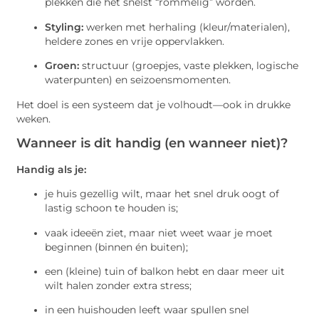
plekken die het snelst “rommelig” worden.
Styling:
werken met herhaling (kleur/materialen),
heldere zones en vrije oppervlakken.
Groen:
structuur (groepjes, vaste plekken, logische
waterpunten) en seizoensmomenten.
Het doel is een systeem dat je volhoudt—ook in drukke
weken.
Wanneer is dit handig (en wanneer niet)?
Handig als je:
je huis gezellig wilt, maar het snel druk oogt of
lastig schoon te houden is;
vaak ideeën ziet, maar niet weet waar je moet
beginnen (binnen én buiten);
een (kleine) tuin of balkon hebt en daar meer uit
wilt halen zonder extra stress;
in een huishouden leeft waar spullen snel