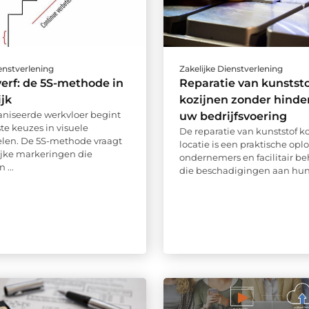
ienstverlening
Zakelijke Dienstverlening
verf: de 5S-methode in
Reparatie van kunststo
ijk
kozijnen zonder hinde
niseerde werkvloer begint
uw bedrijfsvoering
te keuzes in visuele
De reparatie van kunststof k
len. De 5S-methode vraagt
locatie is een praktische opl
jke markeringen die
ondernemers en facilitair b
 ...
die beschadigingen aan hun 