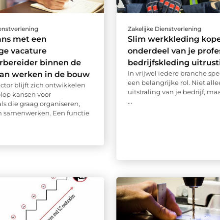
ienstverlening
Zakelijke Dienstverlening
ans met een
Slim werkkleding kope
ige vacature
onderdeel van je profe
rbereider binnen de
bedrijfskleding uitrust
In vrijwel iedere branche spe
van werken in de bouw
een belangrijke rol. Niet all
tor blijft zich ontwikkelen
uitstraling van je bedrijf, ma
olop kansen voor
...
als die graag organiseren,
n samenwerken. Een functie