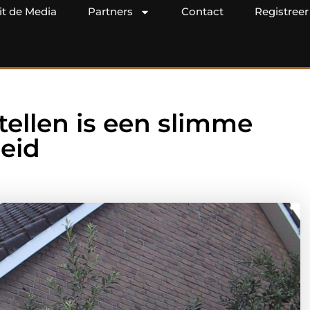
it de Media
Partners
Contact
Registreer
tellen is een slimme
eid