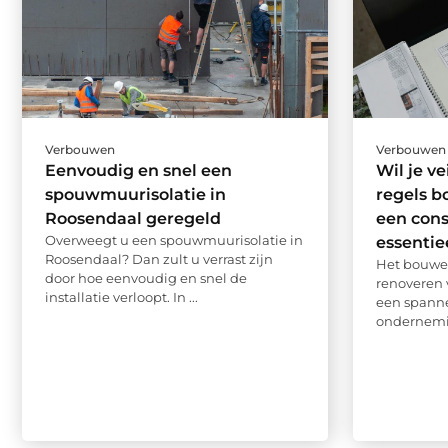
Verbouwen
Verbouwen
Eenvoudig en snel een
Wil je ve
spouwmuurisolatie in
regels b
Roosendaal geregeld
een cons
Overweegt u een spouwmuurisolatie in
essentiee
Roosendaal? Dan zult u verrast zijn
Het bouwen
door hoe eenvoudig en snel de
renoveren
installatie verloopt. In ...
een spann
ondernemin