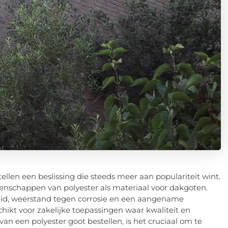
llen een beslissing die steeds meer aan populariteit wint.
igenschappen van polyester als materiaal voor dakgoten.
id, weerstand tegen corrosie en een aangename
hikt voor zakelijke toepassingen waar kwaliteit en
van een polyester goot bestellen, is het cruciaal om te