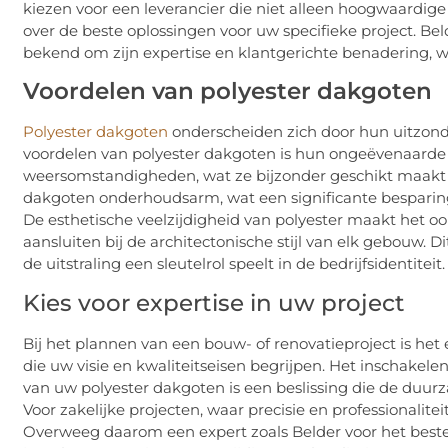
kiezen voor een leverancier die niet alleen hoogwaardig
over de beste oplossingen voor uw specifieke project. Be
bekend om zijn expertise en klantgerichte benadering, w
Voordelen van polyester dakgoten
Polyester dakgoten
onderscheiden zich door hun uitzonder
voordelen van polyester dakgoten is hun ongeëvenaarde
weersomstandigheden, wat ze bijzonder geschikt maakt v
dakgoten onderhoudsarm, wat een significante besparing 
De esthetische veelzijdigheid van polyester maakt het 
aansluiten bij de architectonische stijl van elk gebouw. D
de uitstraling een sleutelrol speelt in de bedrijfsidentiteit.
Kies voor expertise in uw project
Bij het plannen van een bouw- of renovatieproject is het 
die uw visie en kwaliteitseisen begrijpen. Het inschakelen
van uw polyester dakgoten is een beslissing die de duur
Voor zakelijke projecten, waar precisie en professionalitei
Overweeg daarom een expert zoals Belder voor het best