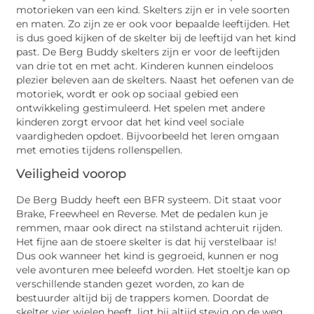
motorieken van een kind. Skelters zijn er in vele soorten
en maten. Zo zijn ze er ook voor bepaalde leeftijden. Het
is dus goed kijken of de skelter bij de leeftijd van het kind
past. De Berg Buddy skelters zijn er voor de leeftijden
van drie tot en met acht. Kinderen kunnen eindeloos
plezier beleven aan de skelters. Naast het oefenen van de
motoriek, wordt er ook op sociaal gebied een
ontwikkeling gestimuleerd. Het spelen met andere
kinderen zorgt ervoor dat het kind veel sociale
vaardigheden opdoet. Bijvoorbeeld het leren omgaan
met emoties tijdens rollenspellen.
Veiligheid voorop
De Berg Buddy heeft een BFR systeem. Dit staat voor
Brake, Freewheel en Reverse. Met de pedalen kun je
remmen, maar ook direct na stilstand achteruit rijden.
Het fijne aan de stoere skelter is dat hij verstelbaar is!
Dus ook wanneer het kind is gegroeid, kunnen er nog
vele avonturen mee beleefd worden. Het stoeltje kan op
verschillende standen gezet worden, zo kan de
bestuurder altijd bij de trappers komen. Doordat de
skelter vier wielen heeft, ligt hij altijd stevig op de weg.