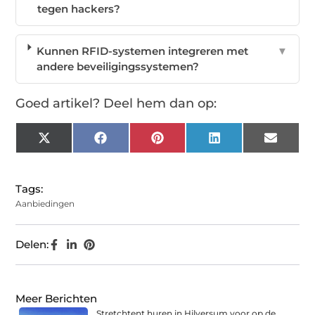
tegen hackers?
Kunnen RFID-systemen integreren met
▼
andere beveiligingssystemen?
Goed artikel? Deel hem dan op:
X
Facebook
Pinterest
LinkedIn
Email
(Twitter)
Tags:
Aanbiedingen
Delen:
Meer Berichten
Stretchtent huren in Hilversum voor op de