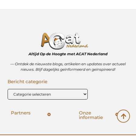
Altijd Op de Hoogte met ACAT Nederland
–– Ontdek de nieuwste blogs, artikelen en updates over actueel
nieuws. Blijf dagelijks geïnformeerd en geïnspireerd!
Bericht categorie
Partners
Onze
informatie
SEO backlinks kopen: hoe het wérkt (en hoe het mis kan gaan)
Geld verdienen op internet: vrijheid, bijverdienste of illusie?