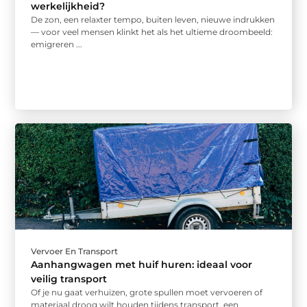
werkelijkheid?
De zon, een relaxter tempo, buiten leven, nieuwe indrukken
— voor veel mensen klinkt het als het ultieme droombeeld:
emigreren ...
Vervoer En Transport
Aanhangwagen met huif huren: ideaal voor
veilig transport
Of je nu gaat verhuizen, grote spullen moet vervoeren of
materiaal droog wilt houden tijdens transport, een