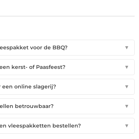
vleespakket voor de BBQ?
▼
 een kerst- of Paasfeest?
▼
een online slagerij?
▼
stellen betrouwbaar?
▼
ten vleespakketten bestellen?
▼