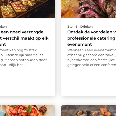
inken
Eten En Drinken
een goed verzorgde
Ontdek de voordelen 
t verschil maakt op elk
professionele catering
ent
evenement
ent kan nog zo strak
Wanneer u een evenement or
n, uiteindelijk draait alles
of het nu gaat om een zakeli
g. Mensen onthouden sfeer,
bijeenkomst, een feestelijke
tuurlijk het ...
gelegenheid of een conferentie