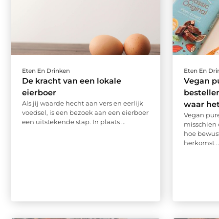
Eten En Drinken
Eten En Dr
De kracht van een lokale
Vegan p
eierboer
bestelle
Als jij waarde hecht aan vers en eerlijk
waar he
voedsel, is een bezoek aan een eierboer
Vegan pure
een uitstekende stap. In plaats ...
misschien 
hoe bewust
herkomst ..