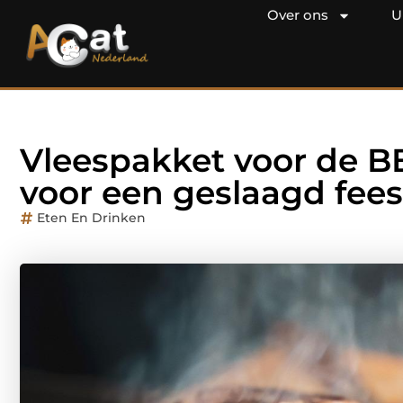
Over ons
U
Vleespakket voor de B
voor een geslaagd fees
Eten En Drinken