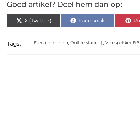
Goed artikel? Deel hem dan op:
X (Twitter)
Facebook
Pi
Eten en drinken
,
Online slagerij
,
Vleespakket B
Tags: