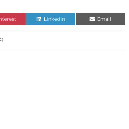
nterest
LinkedIn
Email
BQ