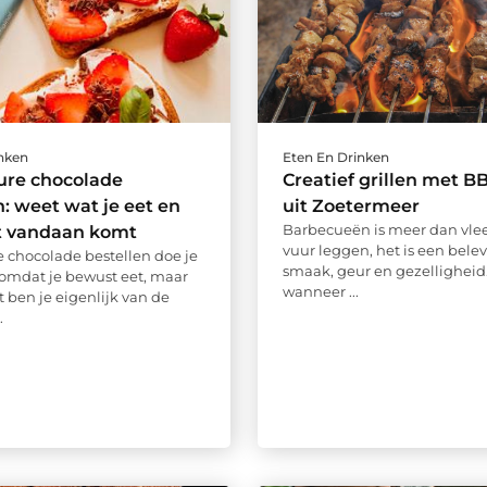
inken
Eten En Drinken
ure chocolade
Creatief grillen met B
n: weet wat je eet en
uit Zoetermeer
Barbecueën is meer dan vlee
t vandaan komt
vuur leggen, het is een belev
 chocolade bestellen doe je
smaak, geur en gezelligheid
omdat je bewust eet, maar
wanneer ...
 ben je eigenlijk van de
.