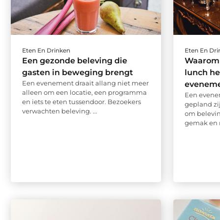
Eten En Drinken
Eten En Dr
Een gezonde beleving die
Waarom 
gasten in beweging brengt
lunch he
Een evenement draait allang niet meer
evenem
alleen om een locatie, een programma
Een evenem
en iets te eten tussendoor. Bezoekers
gepland zij
verwachten beleving. ...
om belevin
gemak en na