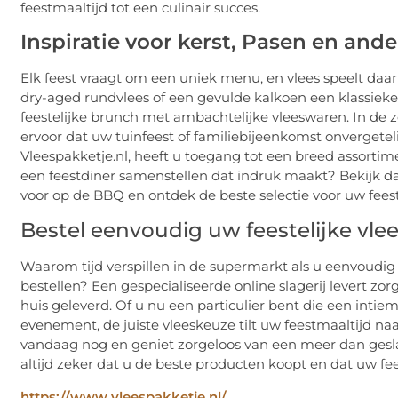
feestmaaltijd tot een culinair succes.
Inspiratie voor kerst, Pasen en and
Elk feest vraagt om een uniek menu, en vlees speelt daari
dry-aged rundvlees of een gevulde kalkoen een klassieke
feestelijke brunch met ambachtelijke vleeswaren. In d
ervoor dat uw tuinfeest of familiebijeenkomst onvergetelij
Vleespakketje.nl, heeft u toegang tot een breed assortime
een feestdiner samenstellen dat indruk maakt? Bekijk da
voor op de BBQ en ontdek de beste selectie voor uw feest
Bestel eenvoudig uw feestelijke vle
Waarom tijd verspillen in de supermarkt als u eenvoudi
bestellen? Een gespecialiseerde online slagerij levert zor
huis geleverd. Of u nu een particulier bent die een intie
evenement, de juiste vleeskeuze tilt uw feestmaaltijd na
vandaag nog en geniet zorgeloos van een meer dan geslaa
altijd zeker dat u de beste producten koopt en dat uw fe
https://www.vleespakketje.nl/