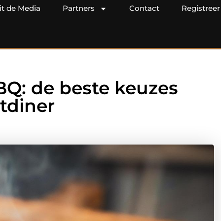
it de Media
Partners
Contact
Registreer
BQ: de beste keuzes
tdiner