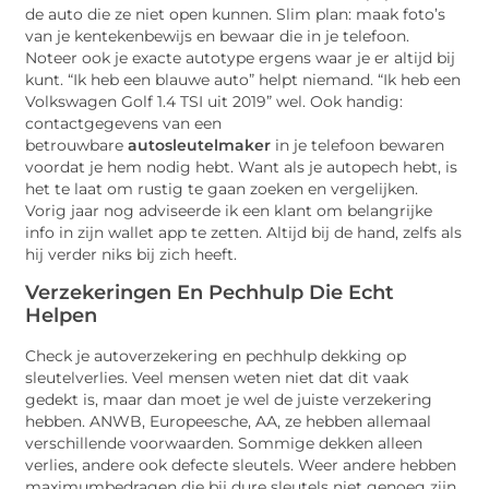
de auto die ze niet open kunnen. Slim plan: maak foto’s
van je kentekenbewijs en bewaar die in je telefoon.
Noteer ook je exacte autotype ergens waar je er altijd bij
kunt. “Ik heb een blauwe auto” helpt niemand. “Ik heb een
Volkswagen Golf 1.4 TSI uit 2019” wel. Ook handig:
contactgegevens van een
betrouwbare
autosleutelmaker
in je telefoon bewaren
voordat je hem nodig hebt. Want als je autopech hebt, is
het te laat om rustig te gaan zoeken en vergelijken.
Vorig jaar nog adviseerde ik een klant om belangrijke
info in zijn wallet app te zetten. Altijd bij de hand, zelfs als
hij verder niks bij zich heeft.
Verzekeringen En Pechhulp Die Echt
Helpen
Check je autoverzekering en pechhulp dekking op
sleutelverlies. Veel mensen weten niet dat dit vaak
gedekt is, maar dan moet je wel de juiste verzekering
hebben. ANWB, Europeesche, AA, ze hebben allemaal
verschillende voorwaarden. Sommige dekken alleen
verlies, andere ook defecte sleutels. Weer andere hebben
maximumbedragen die bij dure sleutels niet genoeg zijn.