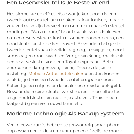
Een Reservesleutel Is Je Beste Vriend
Het simpelste en effectiefste wat je kunt doen is een
tweede
autosleutel
laten maken. Klinkt logisch, maar je
zou verbaasd zijn hoeveel mensen met maar één sleutel
rondlopen. “Was te duur,” hoor ik vaak. Maar denk even
na: een reservesleutel kost misschien honderd euro, een
noodsleutel kost drie keer zoveel. Bovendien heb je die
tweede sleutel vaak dezelfde dag nog, terwijl je bij nood
soms dagen moet wachten. Vorige week nog maakte ik
een reservesleutel voor een Toyota eigenaar. “Beter
voorkomen dan genezen,” zei hij. Precies de juiste
instelling.
Mobiele Autosleutelmaker
diensten kunnen
vaak bij je thuis een tweede sleutel programmeren.
Scheelt je een ritje naar de dealer en meestal ook geld.
Bewaar die reservesleutel wel slim: niet in dezelfde tas
als je hoofdsleutel, en niet in je auto zelf. Thuis in een
laatje of bij een vertrouwd familielid.
Moderne Technologie Als Backup Systeem
Veel nieuwe auto’s hebben tegenwoordig smartphone
apps waarmee je deuren kunt openen of zelfs de motor