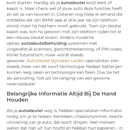
kunt starten. Handig als je
autosleutel
kwijt bent of
kapot is. Maar check wel of jouw auto deze functies heeft
en zet ze van tevoren in. Gisteren nog hielp ik iemand die
ontdekte dat zijn BMW app al drie jaar op zijn telefoon
stond, maar hij had hem nooit gebruikt. Toen zijn sleutel
kapot was, kon hij gewoon met zijn telefoon rijden tot er
een nieuwe sleutel kwam. Andere moderne
opties:
autosleutelbehuizing
systemen met
vingerafdruk scanners, gezichtsherkenning, of PIN codes.
Klinkt futuristisch, maar wordt steeds
gewoner.
Autosleutel bijmaken Leiden
specialisten zien
steeds meer van dit soort technologie. Nadeel: batterijen
kunnen leeg raken en technologie kan falen. Dus zie het
als aanvulling, niet als vervanging van een gewone
reservesleutel.
Belangrijke Informatie Altijd Bij De Hand
Houden
Als je
autosleutel
weg is, hebben specialisten informatie
nodig om je te helpen. Kenteken, chassisnummer, exacte
uitvoering van je auto, dat soort dingen. Veel mensen
weten dat niet uit hun hoofd en hebben hun papieren… in