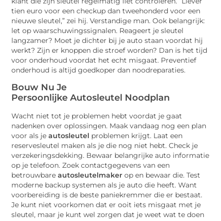
klant die zijn sleutel regelmatig liet controleren. “Liever
tien euro voor een checkup dan tweehonderd voor een
nieuwe sleutel,” zei hij. Verstandige man. Ook belangrijk:
let op waarschuwingssignalen. Reageert je sleutel
langzamer? Moet je dichter bij je auto staan voordat hij
werkt? Zijn er knoppen die stroef worden? Dan is het tijd
voor onderhoud voordat het echt misgaat. Preventief
onderhoud is altijd goedkoper dan noodreparaties.
Bouw Nu Je
Persoonlijke
Autosleutel
Noodplan
Wacht niet tot je problemen hebt voordat je gaat
nadenken over oplossingen. Maak vandaag nog een plan
voor als je
autosleutel
problemen krijgt. Laat een
reservesleutel maken als je die nog niet hebt. Check je
verzekeringsdekking. Bewaar belangrijke auto informatie
op je telefoon. Zoek contactgegevens van een
betrouwbare
autosleutelmaker
op en bewaar die. Test
moderne backup systemen als je auto die heeft. Want
voorbereiding is de beste paniekremmer die er bestaat.
Je kunt niet voorkomen dat er ooit iets misgaat met je
sleutel, maar je kunt wel zorgen dat je weet wat te doen