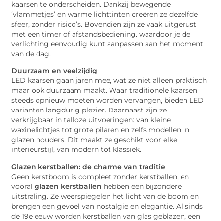
kaarsen te onderscheiden. Dankzij bewegende
‘vlammetjes’ en warme lichttinten creëren ze dezelfde
sfeer, zonder risico’s. Bovendien zijn ze vaak uitgerust
met een timer of afstandsbediening, waardoor je de
verlichting eenvoudig kunt aanpassen aan het moment
van de dag.
Duurzaam en veelzijdig
LED kaarsen gaan jaren mee, wat ze niet alleen praktisch
maar ook duurzaam maakt. Waar traditionele kaarsen
steeds opnieuw moeten worden vervangen, bieden LED
varianten langdurig plezier. Daarnaast zijn ze
verkrijgbaar in talloze uitvoeringen: van kleine
waxinelichtjes tot grote pilaren en zelfs modellen in
glazen houders. Dit maakt ze geschikt voor elke
interieurstijl, van modern tot klassiek.
Glazen kerstballen: de charme van traditie
Geen kerstboom is compleet zonder kerstballen, en
vooral
glazen kerstballen
hebben een bijzondere
uitstraling. Ze weerspiegelen het licht van de boom en
brengen een gevoel van nostalgie en elegantie. Al sinds
de 19e eeuw worden kerstballen van glas geblazen, een