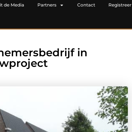
it de Media
Partners
Contact
Registreer
nemersbedrijf in
wproject