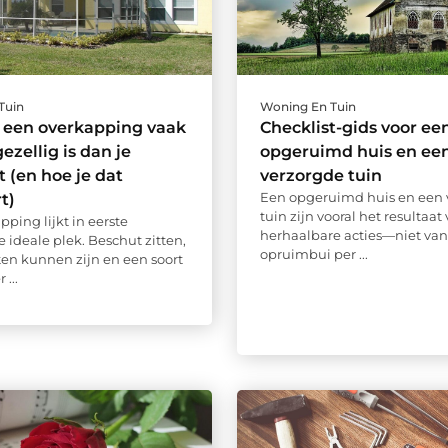
Tuin
Woning En Tuin
een overkapping vaak
Checklist-gids voor ee
ezellig is dan je
opgeruimd huis en ee
 (en hoe je dat
verzorgde tuin
Een opgeruimd huis en een 
t)
tuin zijn vooral het resultaat
ping lijkt in eerste
herhaalbare acties—niet van
e ideale plek. Beschut zitten,
opruimbui per ...
ten kunnen zijn en een soort
 ...