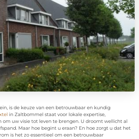
lein, is de keuze van een betrouwbaar en kundig
xtel
in Zaltbommel staat voor lokale expertise,
om uw visie tot leven te brengen. U droomt wellicht al
jfspand. Maar hoe begint u eraan? En hoe zorgt u dat het
arom is het zo essentieel om een betrouwbaar