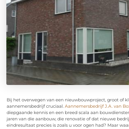
Bij het overwegen van een nieuwbouwproject, groot of k
aannemersbedrijf cruciaal.
Aannemersbedrijf J.A. van Bo
diepgaande kennis en een breed scala aan bouwdiensten 
jaren van die aanbouw, die renovatie of dat nieuwe bedri
eindresultaat precies is zoals u voor ogen had? Maar wa