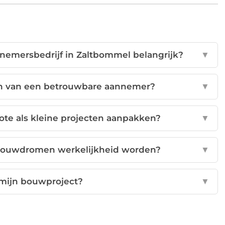
nnemersbedrijf in Zaltbommel belangrijk?
▼
en van een betrouwbare aannemer?
▼
ote als kleine projecten aanpakken?
▼
 bouwdromen werkelijkheid worden?
▼
 mijn bouwproject?
▼