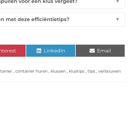
spullen voor een klus vergeet?
▼
en met deze efficiëntietips?
▼
nterest
LinkedIn
Email
tainer
,
container huren
,
klussen
,
klustips
,
tips
,
verbouwen