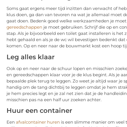
Soms gaat ergens meer tijd inzitten dan verwacht of he
klus doen, ga dan van tevoren na wat je allemaal moet 
gaat doen. Bedenk goed welke werkzaamheden je moet d
gereedschappen
je moet gebruiken. Schrijf die op en cont
stap. Als je bijvoorbeeld een toilet gaat installeren is he
hebt gehaald en als je de wc wil bevestigen bedenkt dat 
komen. Op en neer naar de bouwmarkt kost een hoop tij
Leg alles klaar
Ook op en neer naar de schuur lopen en misschien zoeken n
en gereedschappen klaar voor je de klus begint. Als je aa
bepaalde plek terug te leggen. Zo weet je altijd waar je sp
handig om de tang dichtbij te leggen omdat je hem stra
je hem precies legt en je zal net zien dat je de handlei
misschien pas na een half uur zoeken achter.
Huur een container
Een
afvalcontainer huren
is een slimme manier om veel ti