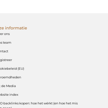
e informatie
er ons
s team
ntact
gistreer
okiebeleid (EU)
eroemdheden
t de Media
bsite index
O backlinks kopen: hoe het wérkt (en hoe het mis