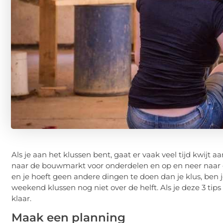
Als je aan het klussen bent, gaat er vaak veel tijd kwijt 
naar de bouwmarkt voor onderdelen en op en neer naar de m
en je hoeft geen andere dingen te doen dan je klus, ben 
weekend klussen nog niet over de helft. Als je deze 3 tips 
klaar.
Maak een planning