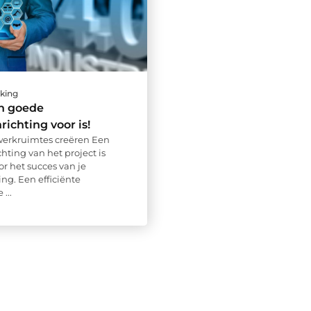
rking
n goede
richting voor is!
 werkruimtes creëren Een
hting van het project is
or het succes van je
g. Een efficiënte
...